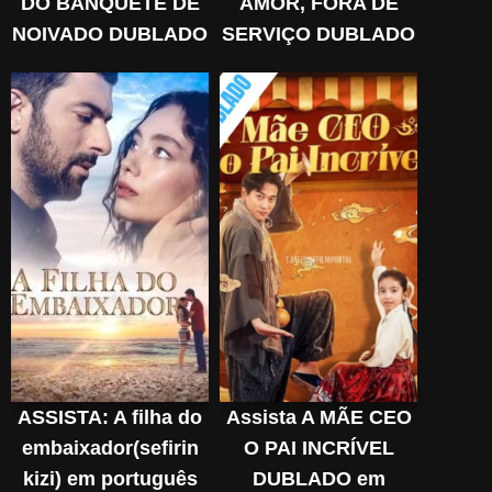
DO BANQUETE DE
AMOR, FORA DE
NOIVADO DUBLADO
SERVIÇO DUBLADO
em Português online
em Português online
Grátis
Grátis
ASSISTA: A filha do
Assista A MÃE CEO
embaixador(sefirin
O PAI INCRÍVEL
kizi) em português
DUBLADO em